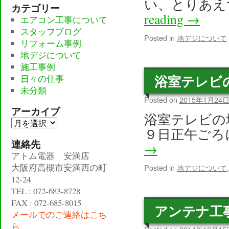
い、とりあえ
カテゴリー
reading
→
エアコン工事について
スタッフブログ
Posted in
地デジについて
リフォーム事例
地デジについて
施工事例
浴室テレビ
日々の仕事
未分類
Posted on
2015年1月24
アーカイブ
浴室テレビの
ア
９日正午ごろ
ー
連絡先
→
カ
アトム電器 安満店
イ
大阪府高槻市安満西の町
Posted in
地デジについて
ブ
12-24
TEL : 072-683-8728
FAX : 072-685-8015
アンテナ工
メールでのご連絡はこち
ら