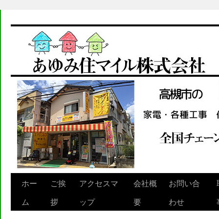
ホー
ご挨
アクセスマ
会社概
お問い合
Skip
ム
拶
ップ
要
わせ
to