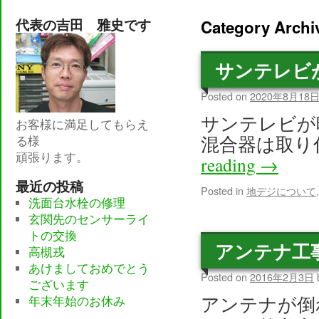
content
代表の吉田 雅史です
Category Archi
サンテレビ
Posted on
2020年8月18
サンテレビが
お客様に満足してもらえ
混合器は取り
る様
頑張ります。
reading
→
最近の投稿
Posted in
地デジについて
洗面台水栓の修理
玄関先のセンサーライ
トの交換
アンテナ工
高槻戎
あけましておめでとう
Posted on
2016年2月3日
ございます
アンテナが倒
年末年始のお休み